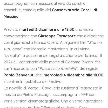
accompagnati con musica dal vivo da solisti o
ensemble, come quello del
Conservatorio Corelli di
Messina.
Prevista
martedì 3 dicembre alle 18.30
una video
conversazione con
Giuseppe Tornatore
che dialogherà
con il giornalista Franco Cicero. A seguire il film “
Stanno
tutti bene
” con Marcello Mastroianni, in cui viene
“svelata” la passione del regista siciliano per la lirica. Il
2024 è il centenario della morte di Giacomo Puccini che
sarà ricordato con “
Puccini e la fanciulla
”, del regista
Paolo Benvenuti
che,
mercoledì 4 dicembre alle 18.00
,
incontrerà il pubblico del Festival.
La novella di Verga, “Cavalleria rusticana” trasposta in
musica da Pietro Mascagni, accompagna il MFF con
varie versioni cinematografiche. Una diversa narrazione
si ritrova nel reading “
Relazioni pericolose
” con