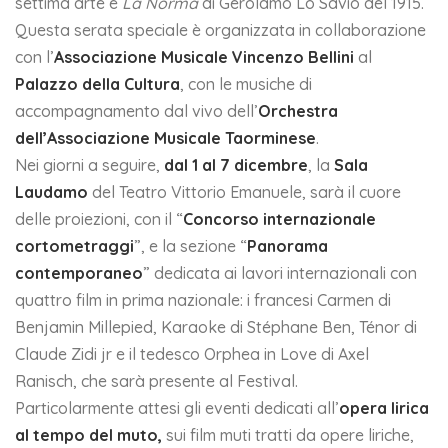
settima arte e
La Norma
di Gerolamo Lo Savio del 1915.
Questa serata speciale è organizzata in collaborazione
con l’
Associazione Musicale Vincenzo Bellini
al
Palazzo della Cultura
, con le musiche di
accompagnamento dal vivo dell’
Orchestra
dell’Associazione Musicale Taorminese
.
Nei giorni a seguire,
dal 1 al 7 dicembre
, la
Sala
Laudamo
del Teatro Vittorio Emanuele, sarà il cuore
delle proiezioni, con il “
Concorso internazionale
cortometraggi
”, e la sezione “
Panorama
contemporaneo
” dedicata ai lavori internazionali con
quattro film in prima nazionale: i francesi Carmen di
Benjamin Millepied, Karaoke di Stéphane Ben, Ténor di
Claude Zidi jr e il tedesco Orphea in Love di Axel
Ranisch, che sarà presente al Festival.
Particolarmente attesi gli eventi dedicati all’
opera lirica
al tempo del muto,
sui film muti tratti da opere liriche,