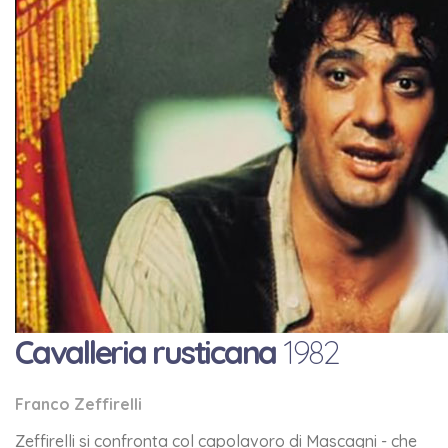
Cavalleria rusticana
1982
Franco Zeffirelli
Zeffirelli si confronta col capolavoro di Mascagni - che