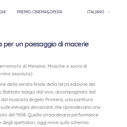
GHI
PREMIO CINEMA&OPERA
ITALIANO
va per un paesaggio di macerie
terremoto di Messina. Musiche e suoni di
prima assoluta)
ne della serata finale della terza edizione del
co Battiato eseguì dal vivo, accompagnato dal
dal musicista Angelo Privitera, una partitura
, sulle immagini devastanti che riprendevano una
moto del 1908. Quella straordinaria performance
e degli spettatori, oggi rivive sullo schermo