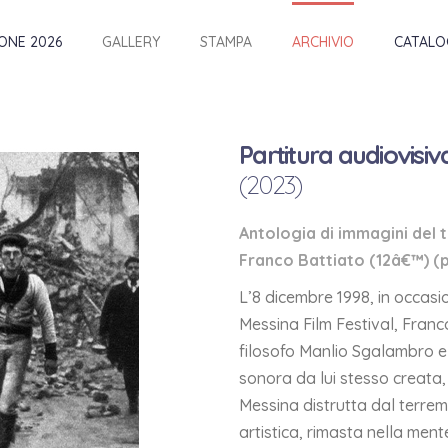
IONE 2026
GALLERY
STAMPA
ARCHIVIO
CATALO
Partitura audiovisi
(2023)
Antologia di immagini del 
Franco Battiato (12â€™) (
L’8 dicembre 1998, in occasio
Messina Film Festival, Fran
filosofo Manlio Sgalambro e 
sonora da lui stesso creata
Messina distrutta dal terre
artistica, rimasta nella ment