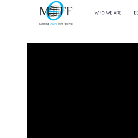
WHO WE ARE
E