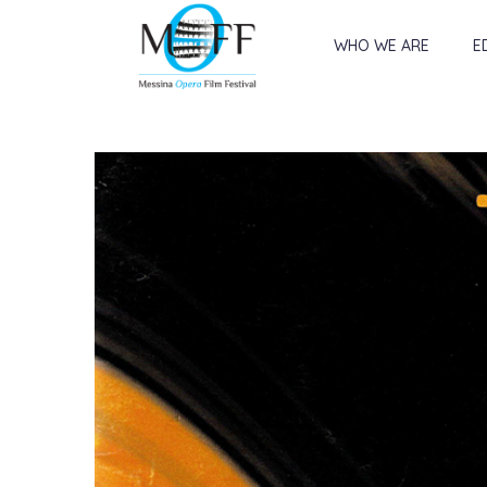
WHO WE ARE
E