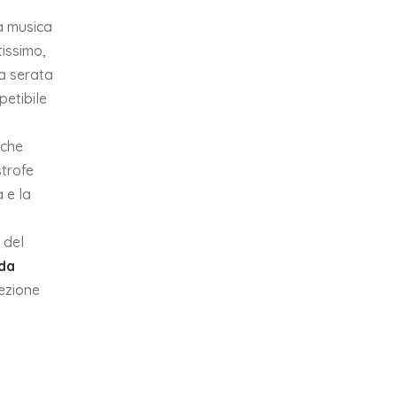
a musica
tissimo,
a serata
petibile
 che
strofe
 e la
 del
da
sezione