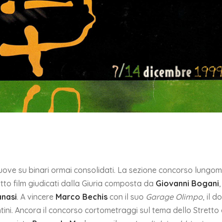
muove su binari ormai consolidati. La sezione concorso lungom
tto film giudicati dalla Giuria composta da
Giovanni Bogani
anasi
. A vincere
Marco Bechis
con il suo
Garage Olimpo
, il 
ini. Ancora il concorso cortometraggi sul tema dello Stretto 