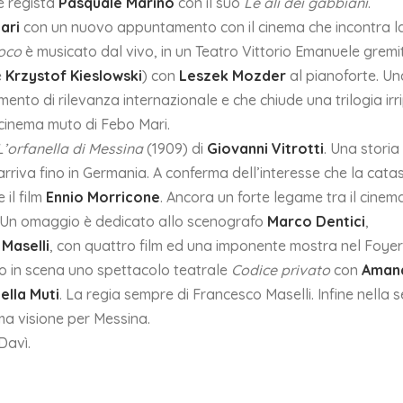
e regista
Pasquale Marino
con il suo
Le ali dei gabbiani
.
ari
con un nuovo appuntamento con il cinema che incontra l
uoco
è musicato dal vivo, in un Teatro Vittorio Emanuele gremi
e
Krzystof Kieslowski
) con
Leszek Mozder
al pianoforte. Un
nto di rilevanza internazionale e che chiude una trilogia irri
 cinema muto di Febo Mari.
L’orfanella di Messina
(1909) di
Giovanni Vitrotti
. Una storia
riva fino in Germania. A conferma dell’interesse che la cata
 il film
Ennio Morricone
. Ancora un forte legame tra il cinema
. Un omaggio è dedicato allo scenografo
Marco Dentici
,
Maselli
, con quattro film ed una imponente mostra nel Foyer
o in scena uno spettacolo teatrale
Codice privato
con
Aman
ella Muti
. La regia sempre di Francesco Maselli. Infine nella 
ma visione per Messina.
Davì.