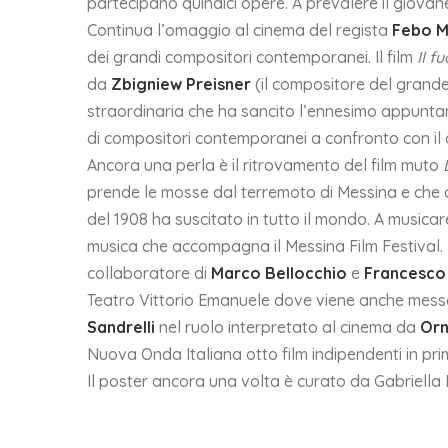
partecipano quindici opere. A prevalere il giovan
Continua l’omaggio al cinema del regista
Febo M
dei grandi compositori contemporanei. Il film
Il f
da
Zbigniew Preisner
(il compositore del grand
straordinaria che ha sancito l’ennesimo appuntame
di compositori contemporanei a confronto con il
Ancora una perla è il ritrovamento del film muto
prende le mosse dal terremoto di Messina e che ar
del 1908 ha suscitato in tutto il mondo. A musicare
musica che accompagna il Messina Film Festival
collaboratore di
Marco Bellocchio
e
Francesco 
Teatro Vittorio Emanuele dove viene anche mess
Sandrelli
nel ruolo interpretato al cinema da
Orn
Nuova Onda Italiana otto film indipendenti in pri
Il poster ancora una volta è curato da Gabriella 