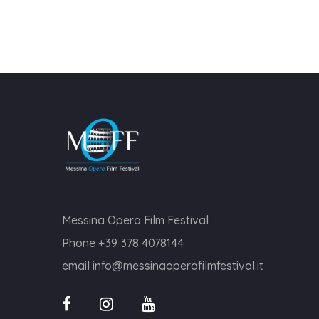
Messina Opera Film Festival
Phone
+39 378 4078144
email
info@messinaoperafilmfestival.it